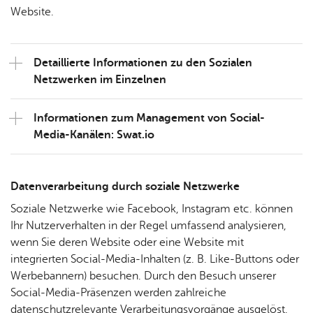
Website.
De­tail­lier­te In­for­ma­tio­nen zu den So­zia­len
Netz­wer­ken im Ein­zel­nen
In­for­ma­tio­nen zum Ma­nage­ment von So­ci­al-
Me­dia-Ka­nä­len: Swat.​io
Da­ten­ver­ar­bei­tung durch so­zia­le Netz­wer­ke
Soziale Netzwerke wie Facebook, Instagram etc. können
Ihr Nutzerverhalten in der Regel umfassend analysieren,
wenn Sie deren Website oder eine Website mit
integrierten Social-Media-Inhalten (z. B. Like-Buttons oder
Werbebannern) besuchen. Durch den Besuch unserer
Social-Media-Präsenzen werden zahlreiche
datenschutzrelevante Verarbeitungsvorgänge ausgelöst.