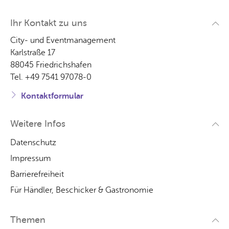
Ihr Kon­takt zu uns
City- und Event­ma­nage­ment
Karl­stra­ße 17
88045 Fried­richs­ha­fen
Tel. +49 7541 97078-0
Kon­takt­for­mu­lar
Wei­te­re Infos
Da­ten­schutz
Im­pres­sum
Bar­rie­re­frei­heit
Für Händ­ler, Be­schi­cker & Gas­tro­no­mie
The­men