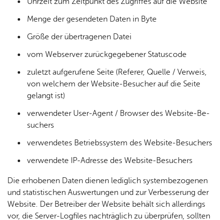
Uhr­zeit zum Zeit­punkt des Zu­grif­fes auf die Web­site
Menge der ge­sen­de­ten Daten in Byte
Größe der über­tra­ge­nen Datei
vom Web­ser­ver zu­rück­ge­ge­be­ner Sta­tus­code
zu­letzt auf­ge­ru­fe­ne Seite (Re­fe­rer, Quel­le / Ver­weis,
von wel­chem der Web­site-Be­su­cher auf die Seite
ge­langt ist)
ver­wen­de­ter User-Agent / Brow­ser des Web­site-Be­
su­chers
ver­wen­de­tes Be­triebs­sys­tem des Web­site-Be­su­chers
ver­wen­de­te IP-Adres­se des Web­site-Be­su­chers
Die erhobenen Daten dienen lediglich systembezogenen
und statistischen Auswertungen und zur Verbesserung der
Website. Der Betreiber der Website behält sich allerdings
vor, die Server-Logfiles nachträglich zu überprüfen, sollten