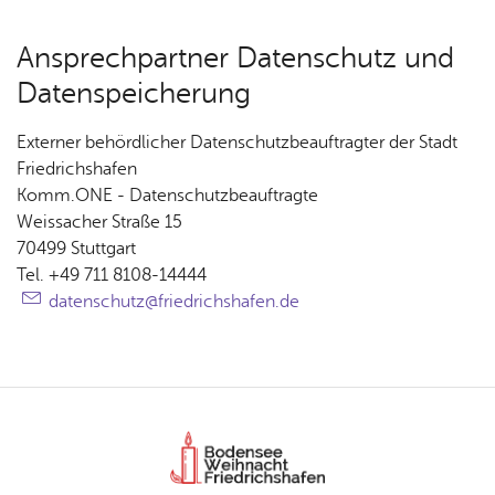
An­sprech­part­ner Da­ten­schutz und
Da­ten­spei­che­rung
Externer behördlicher Datenschutzbeauftragter der Stadt
Friedrichshafen
Komm.ONE - Datenschutzbeauftragte
Weissacher Straße 15
70499 Stuttgart
Tel. +49 711 8108-14444
datenschutz@­‍­fried‍richs­‍­hafen.­‍­de