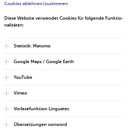
Cookies ablehnen/zustimmen
Diese Web­site ver­wen­det Coo­kies für fol­gen­de Funk­tio­
na­li­tä­ten:
Sta­tis­tik: Ma­to­mo
Goog­le Maps / Goog­le Earth
YouTube
Vimeo
Vor­le­se­funk­ti­on Lin­gua­tec
Über­set­zun­gen con­word