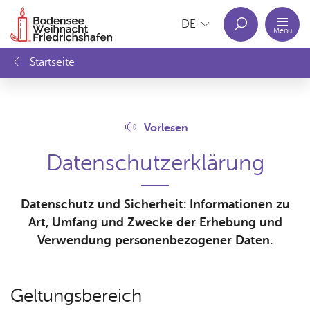
Menü
Start­sei­te
Ak­tu­el­les
Vor­le­sen
Da­ten­schutz­er­klä­rung
Ver­an­
Öff­
Datenschutz und Sicherheit: Informationen zu
stal­
nung
Art, Umfang und Zwecke der Erhebung und
tun­
s­zei­
Verwendung personenbezogener Daten.
gen
ten
Gel­tungs­be­reich