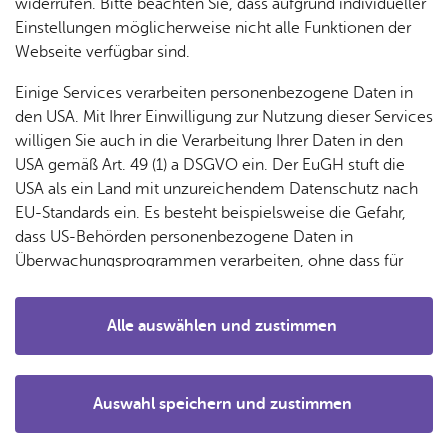
widerrufen. Bitte beachten Sie, dass aufgrund individueller
Einstellungen möglicherweise nicht alle Funktionen der
Webseite verfügbar sind.
Einige Services verarbeiten personenbezogene Daten in
den USA. Mit Ihrer Einwilligung zur Nutzung dieser Services
willigen Sie auch in die Verarbeitung Ihrer Daten in den
USA gemäß Art. 49 (1) a DSGVO ein. Der EuGH stuft die
USA als ein Land mit unzureichendem Datenschutz nach
Bodensee-Panorama,
EU-Standards ein. Es besteht beispielsweise die Gefahr,
Alpensicht und ein
dass US-Behörden personenbezogene Daten in
gemütliches
Überwachungsprogrammen verarbeiten, ohne dass für
Europäerinnen und Europäer eine Klagemöglichkeit
Weihnachtsmarkt-
besteht.
Hüttendorf
Alle auswählen und zustimmen
Details
Di­rekt zu
Auswahl speichern und zustimmen
Notwendig
Drittanbieter
Ak­tu­el­le Nach­rich­ten