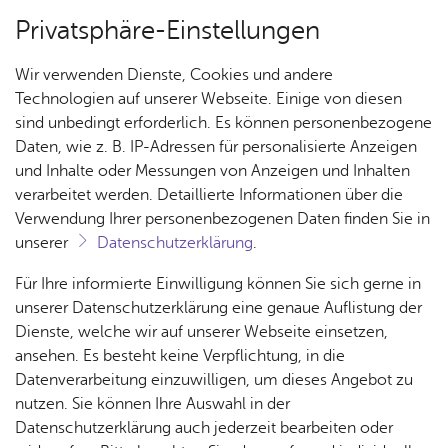
Privatsphäre-Einstellungen
Menü
Wir verwenden Dienste, Cookies und andere
Bo­den­see-Weih­nacht
Technologien auf unserer Webseite. Einige von diesen
Eis­stock­bahn
2026
sind unbedingt erforderlich. Es können personenbezogene
Daten, wie z. B. IP-Adressen für personalisierte Anzeigen
Fried­richs­ha­fen
und Inhalte oder Messungen von Anzeigen und Inhalten
Ak­tu­el­les
27.11. bis 20. 12. 2026
verarbeitet werden. Detaillierte Informationen über die
Verwendung Ihrer personenbezogenen Daten finden Sie in
No­vem­ber/ De­zem­ber 2026
unserer
Datenschutzerklärung
.
Ver­an­
Öff­
Für Ihre informierte Einwilligung können Sie sich gerne in
stal­
nung
unserer Datenschutzerklärung eine genaue Auflistung der
tun­
s­zei­
Dienste, welche wir auf unserer Webseite einsetzen,
gen
ten
ansehen. Es besteht keine Verpflichtung, in die
Der Markt
Datenverarbeitung einzuwilligen, um dieses Angebot zu
nutzen. Sie können Ihre Auswahl in der
Datenschutzerklärung auch jederzeit bearbeiten oder